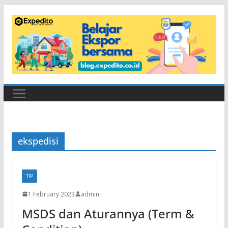
Skip
to
content
ekspedisi
TIP
1 February 2023
admin
MSDS dan Aturannya (Term &