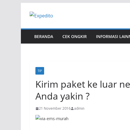
Skip
to
content
BERANDA
CEK ONGKIR
INFORMASI LAIN
TIP
Kirim paket ke luar n
Anda yakin ?
21 November 2016
admin