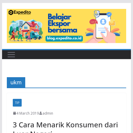
Skip
to
content
ukm
TIP
4 March 2019
admin
3 Cara Menarik Konsumen dari