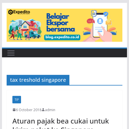
Skip
to
content
tax treshold singapore
TIP
6 October 2018
admin
Aturan pajak bea cukai untuk