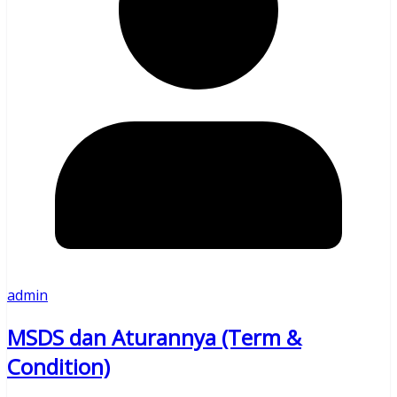
admin
MSDS dan Aturannya (Term &
Condition)