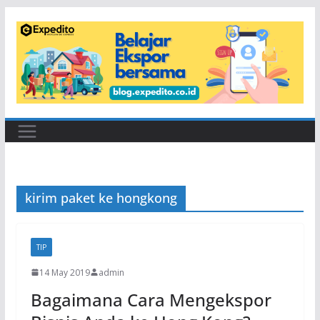
Skip
to
content
kirim paket ke hongkong
TIP
14 May 2019
admin
Bagaimana Cara Mengekspor