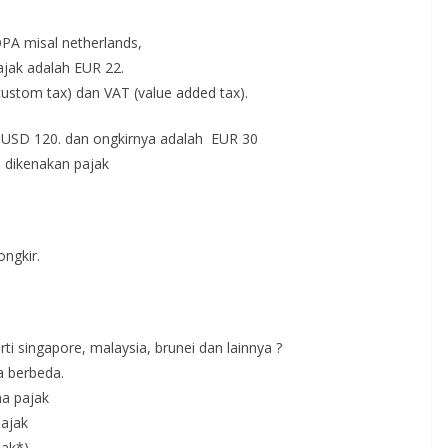
PA misal netherlands,
ajak adalah EUR 22.
ustom tax) dan VAT (value added tax).
 / USD 120. dan ongkirnya adalah EUR 30
n dikenakan pajak
ongkir.
i singapore, malaysia, brunei dan lainnya ?
a berbeda.
na pajak
pajak
jak*)