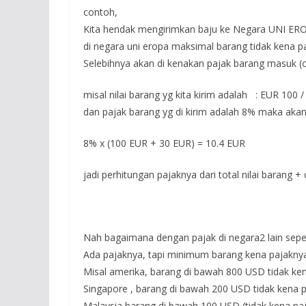
contoh,
Kita hendak mengirimkan baju ke Negara UNI ERO
di negara uni eropa maksimal barang tidak kena p
Selebihnya akan di kenakan pajak barang masuk (c
misal nilai barang yg kita kirim adalah : EUR 100
dan pajak barang yg di kirim adalah 8% maka aka
8% x (100 EUR + 30 EUR) = 10.4 EUR
jadi perhitungan pajaknya dari total nilai barang + 
Nah bagaimana dengan pajak di negara2 lain sepert
Ada pajaknya, tapi minimum barang kena pajakny
Misal amerika, barang di bawah 800 USD tidak ke
Singapore , barang di bawah 200 USD tidak kena 
Malaysia barang di bawah 100 USD (tidak kena pa