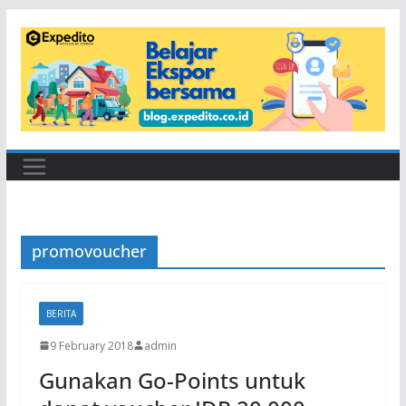
Skip
to
content
promovoucher
BERITA
9 February 2018
admin
Gunakan Go-Points untuk