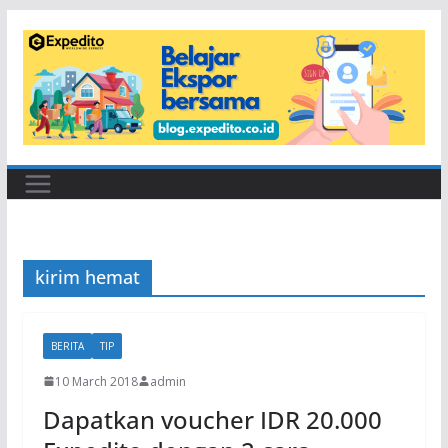
Skip
to
content
kirim hemat
BERITA
TIP
10 March 2018
admin
Dapatkan voucher IDR 20.000