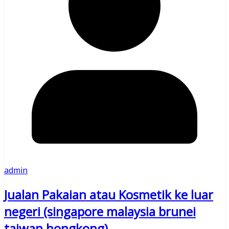
admin
Jualan Pakaian atau Kosmetik ke luar
negeri (singapore malaysia brunei
taiwan hongkong)