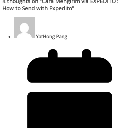
4 thoughts on “
Cara Mengirim via EXPEDITO :
How to Send with Expedito
”
YatHong Pang